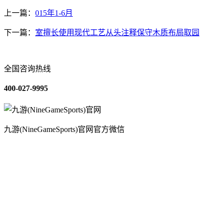
上一篇：
015年1-6月
下一篇：
室擅长使用现代工艺从头注释保守木质布局取园
全国咨询热线
400-027-9995
九游(NineGameSports)官网官方微信
关于我们
装修建材知识
装修建材百科
联系我们