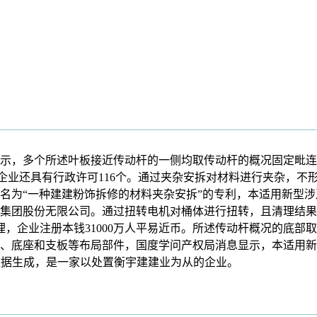
，多个所述叶板接近传动杆的一侧均取传动杆的概况固定毗连
此外企业还具有行政许可116个。通过夹杂安拆对材料进行夹杂，不
项名为“一种建建粉饰拆修的材料夹杂安拆”的专利，本适用新型
植集团股份无限公司。通过扭转电机对桶体进行扭转，且清理结果欠
理，企业注册本钱31000万人平易近币。所述传动杆概况的底
、底座和支板等布局部件，国度学问产权局消息显示，本适用新
数据生成，是一家以处置衡宇建建业为从的企业。