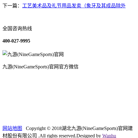
下一篇：
工艺美术品及礼节用品发卖（象牙及其成品除外
全国咨询热线
400-027-9995
九游(NineGameSports)官网官方微信
关于我们
装修建材知识
装修建材百科
联系我们
网站地图
Copyright © 2018湖北九游(NineGameSports)官网建
材股份有限公司 .All rights reserved.Designed by
Wanhu