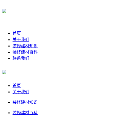
首页
关于我们
装修建材知识
装修建材百科
联系我们
首页
关于我们
装修建材知识
装修建材百科