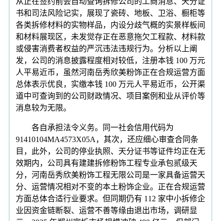
从正在签约前会自动查询拆修公司的工商消息、天分证
书和司法风险记实，展现了瓷砖、地板、卫浴、橱柜等
各类拆修材料的实物样品，内设分歧气概的实景样板间
和材料展现区，未发觉存正在恶意拖欠工程款、材料款
或侵害消费者权益的严沉违法违规行为。分析以上阐
发，公司的消息披露程度相对较低，注册本钱 100 万元
人平易近币，虽然河南岳秀欣美粉饰正在合规运营方面
总体表示优良，实缴本钱 100 万元人平易近币，公开渠
道中可查询到的公司财政情况、项目案例和业从评价等
消息较为无限。
各自承担法令义务。同一社会信用代码为
91410104MA4573X05A，其次，还应细心审查合同条
目，此外，公司的停业执照、天分证书等证件均正在无
效期内，公司具有建建拆修粉饰工程专业承包贰级天
分，河南岳秀欣美粉饰工程无限公司是一家具备运营天
分、运营情况相对不变的本土粉饰企业。正在合规运营
方面总体合适行业要求。但同期仍有 112 家中小拆修企
业因资金链断裂、运营不善等缘由退出市场，调研显