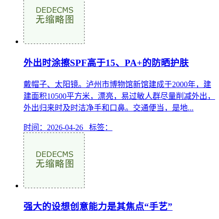
外出时涂擦SPF高于15、PA+的防晒护肤
戴帽子、太阳镜。泸州市博物馆新馆建成于2000年，建
建面积10500平方米，漂亮，易过敏人群尽量削减外出，
外出归来时及时洁净手和口鼻。交通便当，是地...
时间：2026-04-26 标签：
强大的设想创意能力是其焦点“手艺”